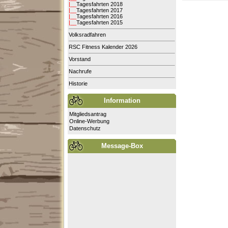
|__
Tagesfahrten 2018
|__
Tagesfahrten 2017
|__
Tagesfahrten 2016
|__
Tagesfahrten 2015
Volksradfahren
RSC Fitness Kalender 2026
Vorstand
Nachrufe
Historie
Information
Mitgliedsantrag
Online-Werbung
Datenschutz
Message-Box