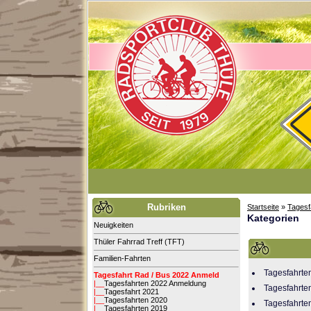
Rubriken
Startseite
»
Tagesf
Kategorien
Neuigkeiten
Thüler Fahrrad Treff (TFT)
Familien-Fahrten
Tagesfahrt
Tagesfahrt Rad / Bus 2022 Anmeld
|__
Tagesfahrten 2022 Anmeldung
Tagesfahrte
|__
Tagesfahrt 2021
|__
Tagesfahrten 2020
Tagesfahrte
|__
Tagesfahrten 2019