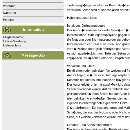
Trotz sorgf�ltiger inhaltlicher Kontrolle �b
Vorstand
verlinkten Seiten sind ausschlie�lich deren B
Nachrufe
Haftungsausschluss:
Historie
Inhalt des Onlineangebotes
Information
Der Autor �bernimmt keinerlei Gew�hr f�r die
Informationen. Haftungsanspr�che gegen den 
Mitgliedsantrag
die Nutzung oder Nichtnutzung der dargebote
Online-Werbung
Informationen verursacht wurden, sind grun
Datenschutz
vors�tzliches oder grob fahrl�ssiges Verschu
es sich ausdr�cklich vor, Teile der Seite
Message-Box
erg�nzen, zu l�schen oder die Ver�ffentlic
Verweise und Links
Bei direkten oder indirekten Verweisen auf 
Autors liegen, w�rde eine Haftungsverpflicht
Kenntnis hat und es ihm technisch m�glich u
Der Autor erkl�rt hiermit ausdr�cklich, dass
Seiten erkennbar waren. Auf die aktuelle und
gelinkten/verkn�pften Seiten hat der Autor ke
aller gelinkten /verkn�pften Seiten, die nac
eigenen Internetangebotes gesetzten Links 
G�steb�chern, Diskussionsforen und Mailingl
Sch�den, die aus der Nutzung oder Nichtnutz
Seite, auf welche verwiesen wurde, nicht derj
Urheber- und Kennzeichenrecht
Der Autor ist bestrebt, in allen Publikatio