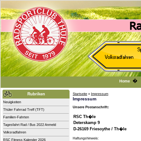
Home
Rubriken
Startseite
»
Impressum
Impressum
Neuigkeiten
Unsere Postanschrift:
Thüler Fahrrad Treff (TFT)
RSC Th�le
Familien-Fahrten
Deterskamp 9
Tagesfahrt Rad / Bus 2022 Anmeld
D-26169 Friesoythe / Th�le
Volksradfahren
Haftungshinweis:
RSC Fitness Kalender 2026