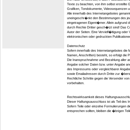
Texte zu beachten, von ihm selbst erstellte
Grafiken, Tondokumente, Videosequenzen u
Alle innerhalb des Internetangebotes genan
uneingeschr�nkt den Bestimmungen des jewe
eingetragenen Eigent�mer. Allein aufgrund 
durch Rechte Dritter gesch�tzt sind! Das Copy
Autor der Seiten. Eine Vervielf�ltigung od
elektronischen oder gedruckten Publikatione
Datenschutz
Sofern innerhalb des Internetangebotes die
Namen, Anschriften) besteht, so erfolgt die 
Die Inanspruchnahme und Bezahlung aller an
Angabe solcher Daten bzw. unter Angabe an
des Impressums oder vergleichbarer Angabe
sowie Emailadressen durch Dritte zur �berse
Rechtliche Schritte gegen die Versender v
vorbehalten.
Rechtswirksamkeit dieses Haftungsausschl
Dieser Haftungsausschluss ist als Teil des 
Sofern Teile oder einzelne Formulierungen di
entsprechen sollten, bleiben die �brigen Tei