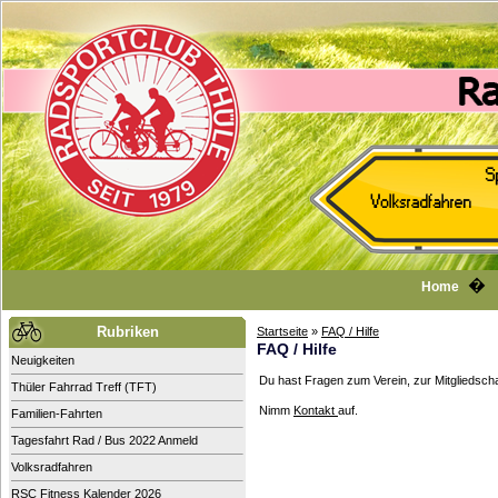
Home
Rubriken
Startseite
»
FAQ / Hilfe
FAQ / Hilfe
Neuigkeiten
Du hast Fragen zum Verein, zur Mitgliedschaf
Thüler Fahrrad Treff (TFT)
Nimm
Kontakt
auf.
Familien-Fahrten
Tagesfahrt Rad / Bus 2022 Anmeld
Volksradfahren
RSC Fitness Kalender 2026