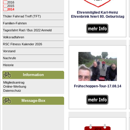
|__
2016
|__
2015
|__
2014
Ehrenmitglied Karl-Heinz
Thüler Fahrrad Treff (TFT)
Ehrenbrink feiert 80. Geburtstag
Familien-Fahrten
Tagesfahrt Rad / Bus 2022 Anmeld
Volksradfahren
RSC Fitness Kalender 2026
Vorstand
Nachrufe
Historie
Information
Mitgliedsantrag
Frühschoppen-Tour-17.08.14
Online-Werbung
Datenschutz
Message-Box