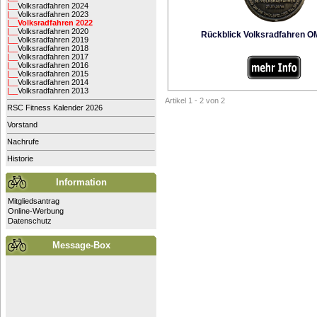
|__
Volksradfahren 2024
|__
Volksradfahren 2023
|__
Volksradfahren 2022
|__
Volksradfahren 2020
Rückblick Volksradfahren O
|__
Volksradfahren 2019
|__
Volksradfahren 2018
|__
Volksradfahren 2017
|__
Volksradfahren 2016
|__
Volksradfahren 2015
|__
Volksradfahren 2014
|__
Volksradfahren 2013
Artikel 1 - 2 von 2
RSC Fitness Kalender 2026
Vorstand
Nachrufe
Historie
Information
Mitgliedsantrag
Online-Werbung
Datenschutz
Message-Box