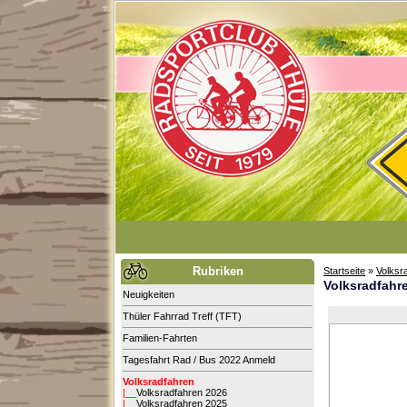
Rubriken
Startseite
»
Volksr
Volksradfahr
Neuigkeiten
Thüler Fahrrad Treff (TFT)
Familien-Fahrten
Tagesfahrt Rad / Bus 2022 Anmeld
Volksradfahren
|__
Volksradfahren 2026
|__
Volksradfahren 2025