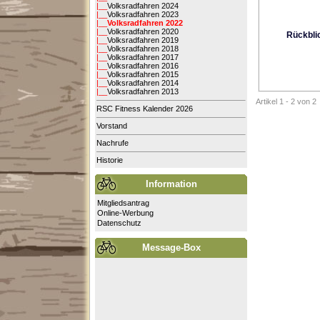
|__
Volksradfahren 2024
|__
Volksradfahren 2023
|__
Volksradfahren 2022
|__
Volksradfahren 2020
Rückbli
|__
Volksradfahren 2019
|__
Volksradfahren 2018
|__
Volksradfahren 2017
|__
Volksradfahren 2016
|__
Volksradfahren 2015
|__
Volksradfahren 2014
|__
Volksradfahren 2013
Artikel 1 - 2 von 2
RSC Fitness Kalender 2026
Vorstand
Nachrufe
Historie
Information
Mitgliedsantrag
Online-Werbung
Datenschutz
Message-Box