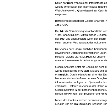
Daten dar�ber, von welcher Internetseite ei
welche Unterseiten der Internetseite zugegri
Web-Analyse wird �berwiegend zur Optimier
eingesetzt.
Betreibergesellschaft der Google-Analytics-
1351, USA.
Der f�r die Verarbeitung Verantwortliche v
"_gat._anonymizeIp". Mittels dieses Zusatz
gek�rzt und anonymisiert, wenn der Zugriff 
einem anderen Vertragsstaat des Abkommen
Der Zweck der Google-Analytics-Komponente 
gewonnenen Daten und Informationen unter a
Reports, welche die Aktivit�ten auf unseren
unserer Internetseite in Verbindung stehende
Google Analytics setzt ein Cookie auf dem 
wurde oben bereits erl�utert. Mit Setzung d
erm�glicht. Durch jeden Aufruf einer der Einz
betrieben wird und auf welcher eine Google-
informationstechnologischen System der bet
veranlasst, Daten zum Zwecke der Online-A
Google Kenntnis �ber personenbezogene Dat
dienen, die Herkunft der Besucher und Klic
Mittels des Cookies werden personenbezogene
ausging und die H�ufigkeit der Besuche unse