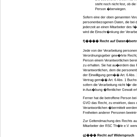
steht noch nicht fest, ob d
Person �berwiegen.
Sofern eine der oben genannten Vor
personenbezogenen Daten, die bei d
jederzeit an einen Mitarbeiter des f
wird die Einschr�nkung der Verarbe
f)���� Recht auf Daten�bertra
Jede von der Verarbeitung personen
Verordnungsgeber gew�hrte Recht, d
Person einem Verantwortlichen berei
zu erhalten. Sie hat au�erdem das 
Verantwortlichen, dem die personenb
der Einwilligung gem�� Art. 6 Abs
Vertrag gem�� Art. 6 Abs. 1 Buchsta
sofern die Verarbeitung nicht f�r di
in Aus�bung �ffentlicher Gewalt er
Ferner hat die betroffene Person b
GVO das Recht, zu erwirken, dass d
Verantwortlichen �bermittelt werden
Freiheiten anderer Personen beeint
Zur Geltendmachung des Rechts auf 
Mitarbeiter der RSC Th�le e.V. wen
g)��� Recht auf Widerspruch