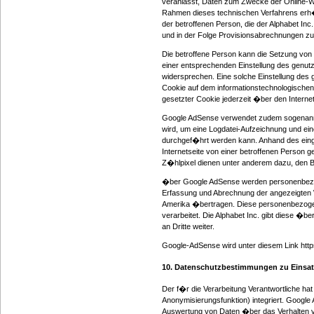
veranlasst, Daten zum Zwecke der Online-We
Rahmen dieses technischen Verfahrens erh�
der betroffenen Person, die der Alphabet In
und in der Folge Provisionsabrechnungen z
Die betroffene Person kann die Setzung von Co
einer entsprechenden Einstellung des genut
widersprechen. Eine solche Einstellung des 
Cookie auf dem informationstechnologischen 
gesetzter Cookie jederzeit �ber den Inter
Google AdSense verwendet zudem sogenannte Z�
wird, um eine Logdatei-Aufzeichnung und ei
durchgef�hrt werden kann. Anhand des einge
Internetseite von einer betroffenen Person 
Z�hlpixel dienen unter anderem dazu, den B
�ber Google AdSense werden personenbezog
Erfassung und Abrechnung der angezeigten We
Amerika �bertragen. Diese personenbezogen
verarbeitet. Die Alphabet Inc. gibt diese
an Dritte weiter.
Google-AdSense wird unter diesem Link https
10. Datenschutzbestimmungen zu Einsat
Der f�r die Verarbeitung Verantwortliche hat
Anonymisierungsfunktion) integriert. Google
Auswertung von Daten �ber das Verhalten v