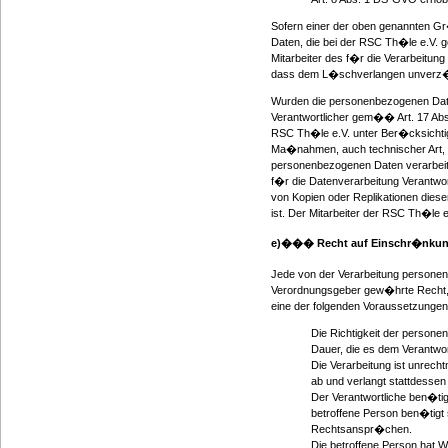
Sofern einer der oben genannten G
Daten, die bei der RSC Th�le e.V. g
Mitarbeiter des f�r die Verarbeitun
dass dem L�schverlangen unverz�
Wurden die personenbezogenen Date
Verantwortlicher gem�� Art. 17 Abs
RSC Th�le e.V. unter Ber�cksicht
Ma�nahmen, auch technischer Art, u
personenbezogenen Daten verarbeite
f�r die Datenverarbeitung Verantw
von Kopien oder Replikationen diese
ist. Der Mitarbeiter der RSC Th�le e
e)��� Recht auf Einschr�nkung
Jede von der Verarbeitung personen
Verordnungsgeber gew�hrte Recht, 
eine der folgenden Voraussetzungen
Die Richtigkeit der persone
Dauer, die es dem Verantwo
Die Verarbeitung ist unrec
ab und verlangt stattdesse
Der Verantwortliche ben�ti
betroffene Person ben�tigt
Rechtsanspr�chen.
Die betroffene Person hat W