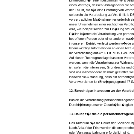
Einwilligung f�r einen bestimmten Verarbeit
eines Vertrags, dessen Vertragspartei die be
der Fall ist, die f�r eine Lieferung von War
so beruht die Verarbeitung auf Art. 6 I lit.
vorvertraglicher Ma�nahmen erforderlich sin
unser Unternehmen einer rechtlichen Verpfl
wird, wie beispielsweise zur Erf�llung steuerl
F�llen k�nnte die Verarbeitung von persone
betroffenen Person oder einer anderen nat�
in unserem Betrieb verletzt werden w�rde u
lebenswichtige Informationen an einen Arzt
die Verarbeitung auf Art. 6 I lit. d DS-GVO 
Auf dieser Rechtsgrundlage basieren Verarb
werden, wenn die Verarbeitung zur Wahrung 
ist, sofern die Interessen, Grundrechte un
sind uns insbesondere deshalb gestattet, w
insoweit die Auffassung, dass ein berechti
Verantwortlichen ist (Erw�gungsgrund 47 
12. Berechtigte Interessen an der Verarb
Basiert die Verarbeitung personenbezogener Da
Durchf�hrung unserer Gesch�ftst�tigkeit zu
13. Dauer, f�r die die personenbezogen
Das Kriterium f�r die Dauer der Speicherung
Nach Ablauf der Frist werden die entsprech
oder Vertragsanbahnung erforderlich sind.