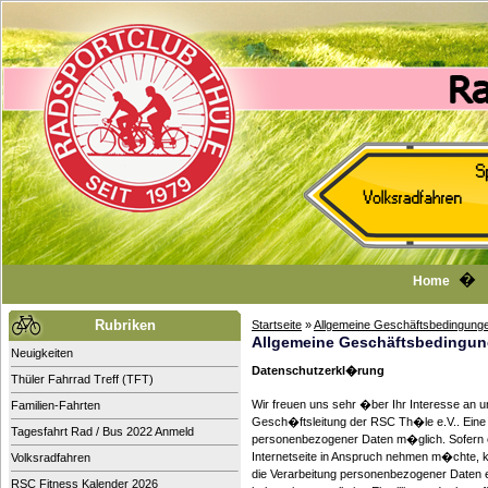
Home
Rubriken
Startseite
»
Allgemeine Geschäftsbedingung
Allgemeine Geschäftsbedingu
Neuigkeiten
Datenschutzerkl�rung
Thüler Fahrrad Treff (TFT)
Wir freuen uns sehr �ber Ihr Interesse an 
Familien-Fahrten
Gesch�ftsleitung der RSC Th�le e.V.. Eine 
Tagesfahrt Rad / Bus 2022 Anmeld
personenbezogener Daten m�glich. Sofern 
Internetseite in Anspruch nehmen m�chte, k
Volksradfahren
die Verarbeitung personenbezogener Daten er
RSC Fitness Kalender 2026