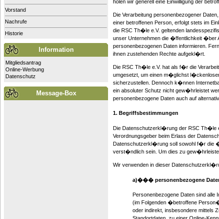
holen wir generell eine Einwilligung der betro
Vorstand
Die Verarbeitung personenbezogener Daten,
Nachrufe
einer betroffenen Person, erfolgt stets im 
die RSC Th�le e.V. geltenden landesspezif
Historie
unser Unternehmen die �ffentlichkeit �ber 
personenbezogenen Daten informieren. Fern
Information
ihnen zustehenden Rechte aufgekl�rt.
Mitgliedsantrag
Die RSC Th�le e.V. hat als f�r die Verarbe
Online-Werbung
umgesetzt, um einen m�glichst l�ckenlosen
Datenschutz
sicherzustellen. Dennoch k�nnen Internetb
ein absoluter Schutz nicht gew�hrleistet we
Message-Box
personenbezogene Daten auch auf alternativ
1. Begriffsbestimmungen
Die Datenschutzerkl�rung der RSC Th�le e.V.
Verordnungsgeber beim Erlass der Datens
Datenschutzerkl�rung soll sowohl f�r die �
verst�ndlich sein. Um dies zu gew�hrleiste
Wir verwenden in dieser Datenschutzerkl�ru
a)��� personenbezogene Date
Personenbezogene Daten sind alle Info
(im Folgenden �betroffene Person�) 
oder indirekt, insbesondere mittel
Standortdaten, zu einer Online-Ke