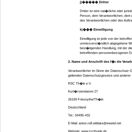
j)����� Dritter
Dritter ist eine nat�rliche oder jur
Person, dem Verantwortlichen, dem A
des Verantwortlichen oder des Auftr
k)��� Einwilligung
Einwilligung ist jede von der betroff
unmissverst�ndlich abgegebene Will
best�tigenden Handlung, mit der die 
betreffenden personenbezogenen Dat
2. Name und Anschrift des f�r die Verar
Verantwortlicher im Sinne der Datenschutz-
geltenden Datenschutzgesetze und anderer B
RSC Th�le e.V.
Kurf�rstendamm 27
26169 Friesoythe/Th�le
Deutschland
Tel.: 04495-432
E-Mail: anton.rolf.wittlake@ewetel.net
Website: www.rscthuele.de