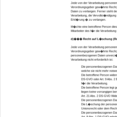
Jede von der Verarbeitung personen
Verordnungsgeber gew�hrte Recht, d
Daten zu verlangen. Ferner steht d
Verarbeitung, die Vervollst�ndigun
Erkl�rung � zu verlangen.
M�chte eine betroffene Person diese
Mitarbeiter des f�r die Verarbeitun
d)��� Recht auf L�schung (Rec
Jede von der Verarbeitung personen
Verordnungsgeber gew�hrte Recht, v
personenbezogenen Daten unverz�gli
Verarbeitung nicht erforderlich ist:
Die personenbezogenen Date
welche sie nicht mehr notwe
Die betroffene Person widerr
DS-GVO oder Art. 9 Abs. 2 
f�r die Verarbeitung.
Die betroffene Person legt
liegen keine vorrangigen be
Art. 21 Abs. 2 DS-GVO Wide
Die personenbezogenen Dat
Die L�schung der personenb
Unionsrecht oder dem Recht d
Die personenbezogenen Dat
Art. 8 Abs. 1 DS-GVO erhob