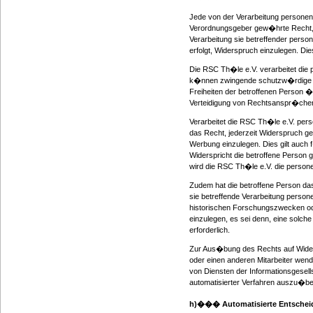
Jede von der Verarbeitung personen
Verordnungsgeber gew�hrte Recht, a
Verarbeitung sie betreffender pers
erfolgt, Widerspruch einzulegen. Die
Die RSC Th�le e.V. verarbeitet die
k�nnen zwingende schutzw�rdige Gr
Freiheiten der betroffenen Person 
Verteidigung von Rechtsanspr�che
Verarbeitet die RSC Th�le e.V. per
das Recht, jederzeit Widerspruch g
Werbung einzulegen. Dies gilt auch f
Widerspricht die betroffene Person
wird die RSC Th�le e.V. die person
Zudem hat die betroffene Person da
sie betreffende Verarbeitung perso
historischen Forschungszwecken od
einzulegen, es sei denn, eine solche
erforderlich.
Zur Aus�bung des Rechts auf Widers
oder einen anderen Mitarbeiter wend
von Diensten der Informationsgesells
automatisierter Verfahren auszu�be
h)��� Automatisierte Entscheidu