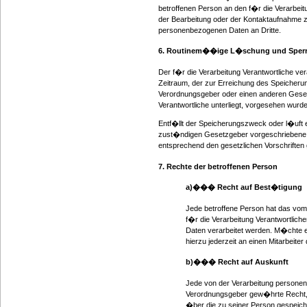
betroffenen Person an den f�r die Verarbe
der Bearbeitung oder der Kontaktaufnahme zu
personenbezogenen Daten an Dritte.
6. Routinem��ige L�schung und Sperr
Der f�r die Verarbeitung Verantwortliche v
Zeitraum, der zur Erreichung des Speicherun
Verordnungsgeber oder einen anderen Gesetz
Verantwortliche unterliegt, vorgesehen wurde
Entf�llt der Speicherungszweck oder l�uft
zust�ndigen Gesetzgeber vorgeschriebene 
entsprechend den gesetzlichen Vorschriften
7. Rechte der betroffenen Person
a)��� Recht auf Best�tigung
Jede betroffene Person hat das vo
f�r die Verarbeitung Verantwortlic
Daten verarbeitet werden. M�chte e
hierzu jederzeit an einen Mitarbeite
b)��� Recht auf Auskunft
Jede von der Verarbeitung personen
Verordnungsgeber gew�hrte Recht, je
�ber die zu seiner Person gespeich