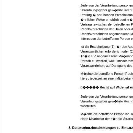
Jede von der Verarbeitung personen
Verordnungsgeber gew�hrte Recht, ni
Profiling � beruhenden Entscheidung
�hnlicher Weise erheblich beeintr�c
Vertrags zwischen der betroffenen P
Rechtsvorschriften der Union oder de
Rechtsvorschriften angemessene Ma
Interessen der betroffenen Person en
Ist die Entscheidung (1) f�r den Ab
Verantwortlichen erforderlich oder (2
Th�le e.V. angemessene Ma�nahmen,
Person zu wahren, wozu mindestens 
Verantwortlichen, auf Darlegung de
M�chte die betroffene Person Recht
hierzu jederzeit an einen Mitarbeite
i)����� Recht auf Widerruf ein
Jede von der Verarbeitung personen
Verordnungsgeber gew�hrte Recht, e
widerrufen.
M�chte die betroffene Person ihr Rec
einen Mitarbeiter des f�r die Verar
8. Datenschutzbestimmungen zu Einsat