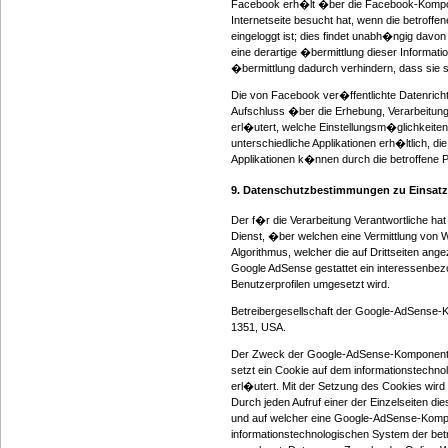
Facebook erh�lt �ber die Facebook-Kompone
Internetseite besucht hat, wenn die betroffe
eingeloggt ist; dies findet unabh�ngig davon
eine derartige �bermittlung dieser Informati
�bermittlung dadurch verhindern, dass sie s
Die von Facebook ver�ffentlichte Datenrichtli
Aufschluss �ber die Erhebung, Verarbeitun
erl�utert, welche Einstellungsm�glichkeite
unterschiedliche Applikationen erh�ltlich,
Applikationen k�nnen durch die betroffene
9. Datenschutzbestimmungen zu Einsat
Der f�r die Verarbeitung Verantwortliche hat
Dienst, �ber welchen eine Vermittlung von 
Algorithmus, welcher die auf Drittseiten ang
Google AdSense gestattet ein interessenbezo
Benutzerprofilen umgesetzt wird.
Betreibergesellschaft der Google-AdSense-K
1351, USA.
Der Zweck der Google-AdSense-Komponente i
setzt ein Cookie auf dem informationstechn
erl�utert. Mit der Setzung des Cookies wird 
Durch jeden Aufruf einer der Einzelseiten die
und auf welcher eine Google-AdSense-Kompon
informationstechnologischen System der be