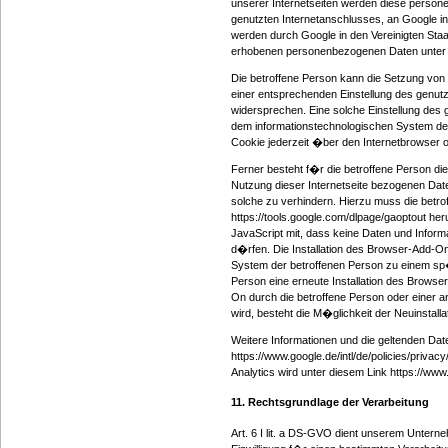
unserer Internetseiten werden diese person
genutzten Internetanschlusses, an Google 
werden durch Google in den Vereinigten Sta
erhobenen personenbezogenen Daten unter 
Die betroffene Person kann die Setzung von Co
einer entsprechenden Einstellung des genut
widersprechen. Eine solche Einstellung des
dem informationstechnologischen System der
Cookie jederzeit �ber den Internetbrowser
Ferner besteht f�r die betroffene Person di
Nutzung dieser Internetseite bezogenen Dat
solche zu verhindern. Hierzu muss die betr
https://tools.google.com/dlpage/gaoptout her
JavaScript mit, dass keine Daten und Inform
d�rfen. Die Installation des Browser-Add-O
System der betroffenen Person zu einem sp�t
Person eine erneute Installation des Browse
On durch die betroffene Person oder einer an
wird, besteht die M�glichkeit der Neuinstal
Weitere Informationen und die geltenden 
https://www.google.de/intl/de/policies/priva
Analytics wird unter diesem Link https://www
11. Rechtsgrundlage der Verarbeitung
Art. 6 I lit. a DS-GVO dient unserem Unter