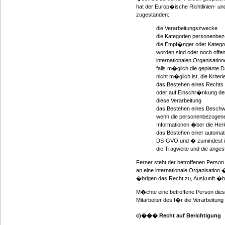
hat der Europ�ische Richtlinien- u
zugestanden:
die Verarbeitungszwecke
die Kategorien personenbez
die Empf�nger oder Katego
worden sind oder noch offe
internationalen Organisatio
falls m�glich die geplante 
nicht m�glich ist, die Krite
das Bestehen eines Rechts 
oder auf Einschr�nkung der
diese Verarbeitung
das Bestehen eines Beschw
wenn die personenbezogenen
Informationen �ber die Her
das Bestehen einer automati
DS-GVO und � zumindest in 
die Tragweite und die anges
Ferner steht der betroffenen Person
an eine internationale Organisation �
�brigen das Recht zu, Auskunft �be
M�chte eine betroffene Person diese
Mitarbeiter des f�r die Verarbeitun
c)��� Recht auf Berichtigung