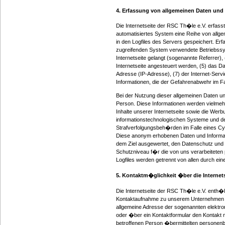
4. Erfassung von allgemeinen Daten und
Die Internetseite der RSC Th�le e.V. erfasst
automatisiertes System eine Reihe von allg
in den Logfiles des Servers gespeichert. E
zugreifenden System verwendete Betriebssyst
Internetseite gelangt (sogenannte Referrer)
Internetseite angesteuert werden, (5) das Datu
Adresse (IP-Adresse), (7) der Internet-Ser
Informationen, die der Gefahrenabwehr im Fa
Bei der Nutzung dieser allgemeinen Daten u
Person. Diese Informationen werden vielmehr 
Inhalte unserer Internetseite sowie die Werb
informationstechnologischen Systeme und de
Strafverfolgungsbeh�rden im Falle eines Cyb
Diese anonym erhobenen Daten und Informati
dem Ziel ausgewertet, den Datenschutz und 
Schutzniveau f�r die von uns verarbeitete
Logfiles werden getrennt von allen durch e
5. Kontaktm�glichkeit �ber die Internet
Die Internetseite der RSC Th�le e.V. enth�lt
Kontaktaufnahme zu unserem Unternehmen so
allgemeine Adresse der sogenannten elektron
oder �ber ein Kontaktformular den Kontakt m
betroffenen Person �bermittelten personenbe