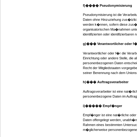
f)���� Pseudonymisierung
Pseudonymisierung ist die Verarbei
Daten ohne Hinzuziehung zus�tzlich
werden k�nnen, sofern diese zus�t
organisatorischen Ma�nahmen unterl
identifizierten oder identifizierbar
g)��� Verantwortlicher oder f�r
Verantwortlicher oder f�r die Verarb
Einrichtung oder andere Stelle, die
personenbezogenen Daten entscheide
Recht der Mitgliedstaaten vorgegeb
seiner Benennung nach dem Unionsr
h)��� Auftragsverarbeiter
Auftragsverarbeiter ist eine nat�rli
personenbezogene Daten im Auftrag 
i)����� Empf�nger
Empf�nger ist eine nat�rliche oder
Daten offengelegt werden, unabh�ngi
Rahmen eines bestimmten Untersuch
m�glicherweise personenbezogene D