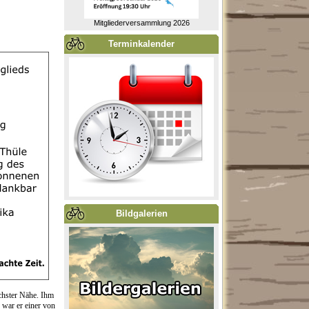
Mitgliederversammlung 2026
Terminkalender
Bildgalerien
chster Nähe. Ihm
 war er einer von