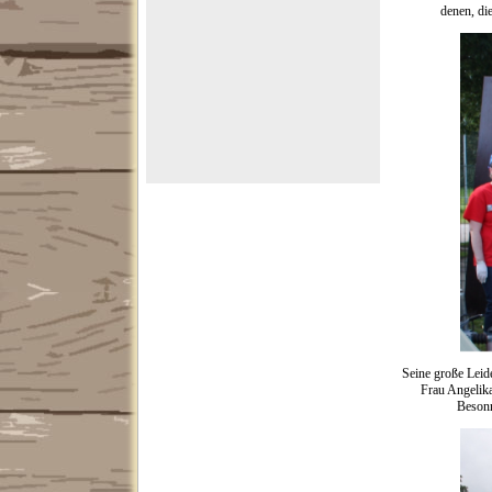
denen, di
Seine große Leide
Frau Angelika
Besonn