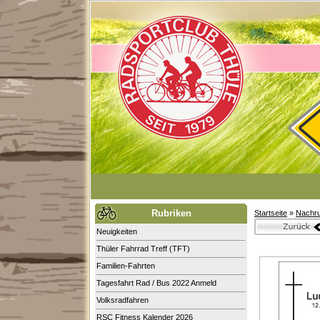
Rubriken
Startseite
»
Nachru
Neuigkeiten
Thüler Fahrrad Treff (TFT)
Familien-Fahrten
Tagesfahrt Rad / Bus 2022 Anmeld
Volksradfahren
RSC Fitness Kalender 2026