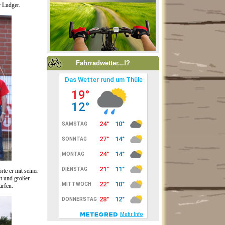
r Ludger.
Fahrradwetter...!?
te er mit seiner
kt und großer
rfen.