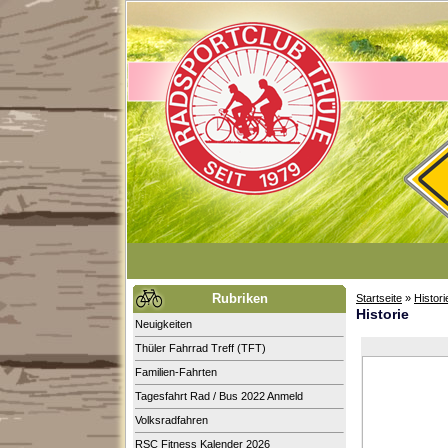
Rubriken
Startseite
»
Histori
Historie
Neuigkeiten
Thüler Fahrrad Treff (TFT)
Familien-Fahrten
Tagesfahrt Rad / Bus 2022 Anmeld
Volksradfahren
RSC Fitness Kalender 2026