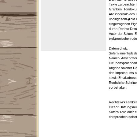
Texte zu beachten,
Grafiken, Tondoku
Alle innerhalb des
uneingeschr�nkt d
eingetragenen Eige
durch Rechte Dritte
Autor der Seiten. 
elektronischen ode
Datenschutz
Sofern innerhalb d
Namen, Anschriften)
Die Inanspruchnah
Angabe solcher Da
des Impressums od
sowie Emailadresse
Rechtliche Schrit
vorbehalten.
Rechtswirksamkeit
Dieser Haftungsaus
Sofern Teile oder 
entsprechen sollte