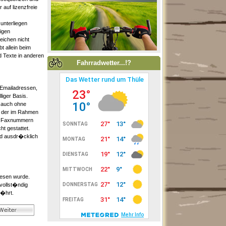
auf lizenzfreie
unterliegen
igen
eichen nicht
t allein beim
d Texte in anderen
Fahrradwetter...!?
(Emailadressen,
liger Basis.
- auch ohne
g der im Rahmen
nd Faxnummern
t gestattet.
nd ausdr�cklich
iesen wurde.
 vollst�ndig
r�hrt.