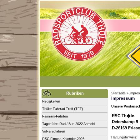
Rubriken
Startseite
»
Impre
Impressum
Neuigkeiten
Unsere Postansch
Thüler Fahrrad Treff (TFT)
RSC Th�le
Familien-Fahrten
Deterskamp 9
Tagesfahrt Rad / Bus 2022 Anmeld
D-26169 Fries
Volksradfahren
Haftungshinweis:
RSC Fitness Kalender 2026