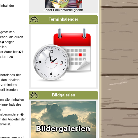
Inhalt der
Josef Focke wurde geehrt
Terminkalender
gestellten
ehen, die durch
st�ndiger
slich
Der Autor beh�lt
ndern, zu
sbereiches des
n den Inhalten
 verhindern.
verlinkenden
Bildgalerien
on allen Inhalten
e innerhalb des
n
 insbesondere f�r
 der Anbieter der
erweist.
deosequenzen und