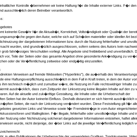
 inhaltlicher Kontrolle �bernehmen wir keine Haftung f�r die Inhalte externer Links. F�r den 
ind ausschlie�lich deren Betreiber verantwortlich.
ss:
ngebotes
t keinerlei Gew�hr f�r die Aktualit�t, Korrektheit, Vollst�ndigkeit oder Qualit�t der bereit
tungsanspr�che gegen den Autor, welche sich auf Sch�den materieller oder ideeller Art bezi
ichtnutzung der dargebotenen Informationen bzw. durch die Nutzung fehlerhafter und unvoll
rsacht wurden, sind grunds�tzlich ausgeschlossen, sofern seitens des Autors kein nachwei
 grob fahrl�ssiges Verschulden vorliegt. Alle Angebote sind freibleibend und unverbindlich. 
ich vor, Teile der Seiten oder das gesamte Angebot ohne gesonderte Ank�ndigung zu ver�
en oder die Ver�ffentlichung zeitweise oder endg�ltig einzustellen.
s
indirekten Verweisen auf fremde Webseiten ("Hyperlinks"), die au�erhalb des Verantwortung
e eine Haftungsverpflichtung ausschlie�lich in dem Fall in Kraft treten, in dem der Autor vo
s ihm technisch m�glich und zumutbar w�re, die Nutzung im Falle rechtswidriger Inhalte zu
hiermit ausdr�cklich, dass zum Zeitpunkt der Linksetzung keine illegalen Inhalte auf den zu 
aren. Auf die aktuelle und zuk�nftige Gestaltung, die Inhalte oder die Urheberschaft der
en Seiten hat der Autor keinerlei Einfluss. Deshalb distanziert er sich hiermit ausdr�cklich v
rkn�pften Seiten, die nach der Linksetzung ver�ndert wurden. Diese Feststellung gilt f�r all
ngebotes gesetzten Links und Verweise sowie f�r Fremdeintr�ge in vom Autor eingerichtete
ussionsforen und Mailinglisten. F�r illegale, fehlerhafte oder unvollst�ndige Inhalte und
er Nutzung oder Nichtnutzung solcherart dargebotener Informationen entstehen, haftet allein
erwiesen wurde, nicht derjenige, der �ber Links auf die jeweilige Ver�ffentlichung lediglich v
zeichenrecht
rebt, in allen Publikationen die Urheberrechte der verwendeten Grafiken, Tondokumente, Vi