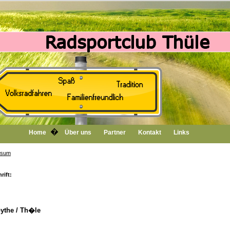
�
Home
Über uns
Partner
Kontakt
Links
ssum
rift:
oythe / Th�le