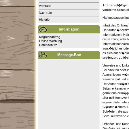
Trotz sorgf�ltiger
Vorstand
verlinkten Seiten s
Nachrufe
Haftungsausschlu
Historie
Inhalt des Onlinea
Information
Der Autor �bernimm
Informationen. Haf
Mitgliedsantrag
die Nutzung oder N
Online-Werbung
Informationen veru
Datenschutz
vors�tzliches oder
es sich ausdr�ckl
Message-Box
erg�nzen, zu l�sch
Verweise und Link
Bei direkten oder 
Autors liegen, w�rd
Kenntnis hat und e
Der Autor erkl�rt 
Seiten erkennbar w
gelinkten/verkn�pft
aller gelinkten /ve
eigenen Interneta
G�steb�chern, Disk
Sch�den, die aus d
Seite, auf welche v
Urheber- und Kenn
Der Autor ist best