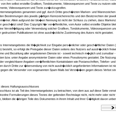
 von ihm selbst erstellte Grafiken, Tondokumente, Videosequenzen und Texte zu nutzen oder 
mente, Videosequenzen und Texte zur�ckzugreifen.
 Internetangebotes genannten und ggf. durch Dritte gesch�tzten Marken- und Warenzeichen 
en Bestimmungen des jeweils g�ltigen Kennzeichenrechts und den Besitzrechten der jeweil
nt�mer. Allein aufgrund der blo�en Nennung ist nicht der Schluss zu ziehen, dass Markenz
r gesch�tzt sind! Das Copyright f�r ver�ffentlichte, vom Autor selbst erstellte Objekte bleib
Eine Vervielf�ltigung oder Verwendung solcher Grafiken, Tondokumente, Videosequenzen un
r gedruckten Publikationen ist ohne ausdr�ckliche Zustimmung des Autors nicht gestattet.
es Internetangebotes die M�glichkeit zur Eingabe pers�nlicher oder gesch�ftlicher Daten 
 besteht, so erfolgt die Preisgabe dieser Daten seitens des Nutzers auf ausdr�cklich freiwil
me und Bezahlung aller angebotenen Dienste ist - soweit technisch m�glich und zumutbar 
ten bzw. unter Angabe anonymisierter Daten oder eines Pseudonyms gestattet. Die Nutzun
er vergleichbarer Angaben ver�ffentlichten Kontaktdaten wie Postanschriften, Telefon- u
n durch Dritte zur �bersendung von nicht ausdr�cklich angeforderten Informationen ist nich
te gegen die Versender von sogenannten Spam-Mails bei Verst��en gegen dieses Verbot si
 dieses Haftungsausschlusses
schluss ist als Teil des Internetangebotes zu betrachten, von dem aus auf diese Seite verw
einzelne Formulierungen dieses Textes der geltenden Rechtslage nicht, nicht mehr oder nicht
n, bleiben die �brigen Teile des Dokumentes in ihrem Inhalt und ihrer G�ltigkeit davon unbe