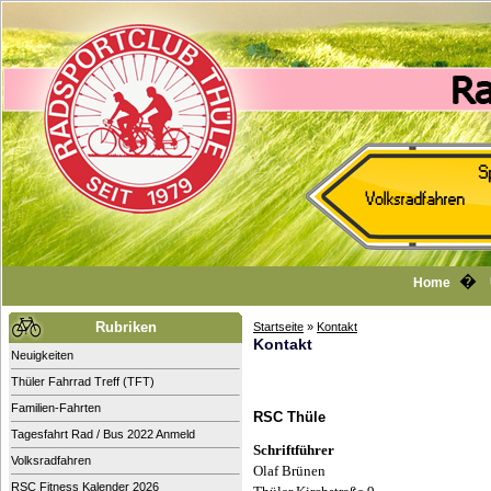
�
Home
Rubriken
Startseite
»
Kontakt
Kontakt
Neuigkeiten
Thüler Fahrrad Treff (TFT)
Familien-Fahrten
RSC Thüle
Tagesfahrt Rad / Bus 2022 Anmeld
Schriftführer
Volksradfahren
Olaf Brünen
RSC Fitness Kalender 2026