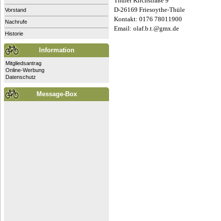
Thüler Kirchstraße 9
D-26169 Friesoythe-Thüle
Vorstand
Kontakt: 0176 78011900
Nachrufe
Email:
olaf.b.t.@gmx.de
Historie
Information
Mitgliedsantrag
Online-Werbung
Datenschutz
Message-Box