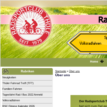
�
Home
Rubriken
Startseite
»
Über uns
Über uns
Neuigkeiten
Thüler Fahrrad Treff (TFT)
Familien-Fahrten
Tagesfahrt Rad / Bus 2022 Anmeld
Volksradfahren
RSC Fitness Kalender 2026