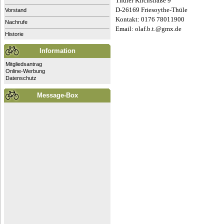
Thüler Kirchstraße 9
D-26169 Friesoythe-Thüle
Vorstand
Kontakt: 0176 78011900
Nachrufe
Email:
olaf.b.t.@gmx.de
Historie
Information
Mitgliedsantrag
Online-Werbung
Datenschutz
Message-Box