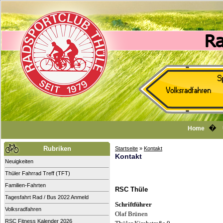
�
Home
Rubriken
Startseite
»
Kontakt
Kontakt
Neuigkeiten
Thüler Fahrrad Treff (TFT)
Familien-Fahrten
RSC Thüle
Tagesfahrt Rad / Bus 2022 Anmeld
Schriftführer
Volksradfahren
Olaf Brünen
RSC Fitness Kalender 2026