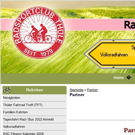
�
Home
Rubriken
Startseite
»
Partner
Partner
Neuigkeiten
Thüler Fahrrad Treff (TFT)
Familien-Fahrten
Tagesfahrt Rad / Bus 2022 Anmeld
Volksradfahren
Par
RSC Fitness Kalender 2026